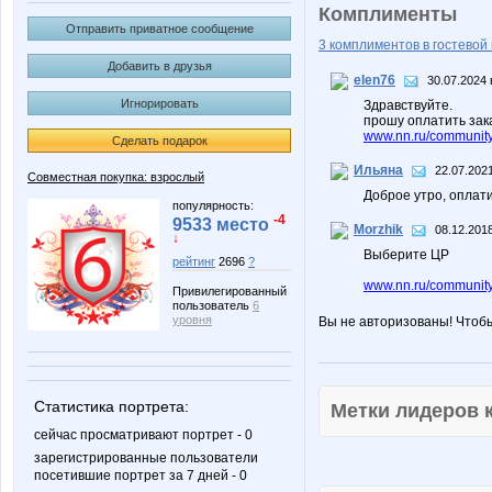
Комплименты
Отправить приватное сообщение
3 комплиментов в гостевой 
Добавить в друзья
elen76
30.07.2024 
Игнорировать
Здравствуйте.
прошу оплатить зак
www.nn.ru/community
Сделать подарок
Ильяна
22.07.2021
Совместная покупка: взрослый
Доброе утро, оплати
популярность:
-4
9533 место
Morzhik
08.12.2018
↓
Выберите ЦР
рейтинг
2696
?
www.nn.ru/community
Привилегированный
пользователь
6
уровня
Вы не авторизованы! Чтоб
Статистика портрета:
Метки лидеров
сейчас просматривают портрет - 0
зарегистрированные пользователи
посетившие портрет за 7 дней - 0